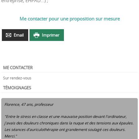
entreprise, EHPAD…) ;
Me contacter pour une proposition sur mesure
Email
Imprimer
ME CONTACTER
Sur rendez-vous
TÉMOIGNAGES
Florence, 47 ans, professeur
"Entre le stress en classe et une mauvaise position devant l'ordinateur,
j'avais des douleurs chroniques dans la nuque et des tensions aux épaules.
Les séances d'auriculothérapie ont grandement soulagé ces douleurs.
Merci."